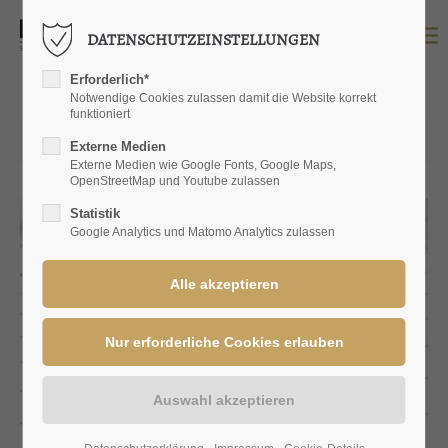
DATENSCHUTZEINSTELLUNGEN
LOGIN
Erforderlich*
Benutzername
Notwendige Cookies zulassen damit die Website korrekt
funktioniert
24.10.2023 11:19
Externe Medien
Externe Medien wie Google Fonts, Google Maps,
OpenStreetMap und Youtube zulassen
Passwort
Statistik
Google Analytics und Matomo Analytics zulassen
Anmelden
Register
|
Lost your password?
SUPPORT