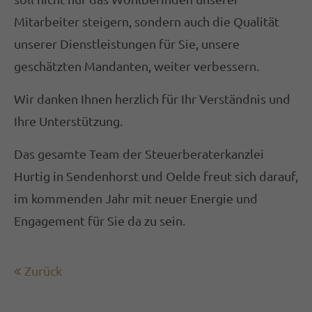
Termine außerhalb der Bürozeiten nach
Mitarbeiter steigern, sondern auch die Qualität
Vereinbarung
unserer Dienstleistungen für Sie, unsere
geschätzten Mandanten, weiter verbessern.
Hurtig Steuerberatungsgesellschaft mbH
Wir danken Ihnen herzlich für Ihr Verständnis und
Bahnhofstraße 29
59302 Oelde
Ihre Unterstützung.
Das gesamte Team der Steuerberaterkanzlei
02522 8324-0
info@stb-hurtig.de
Hurtig in Sendenhorst und Oelde freut sich darauf,
im kommenden Jahr mit neuer Energie und
ABOUT US
Engagement für Sie da zu sein.
Lorem ipsum dolor sit amet, consectetuer
adipiscing elit.
Zurück
Aenean commodo ligula eget dolor. Aenean
massa. Cum sociis natoque penatibus et