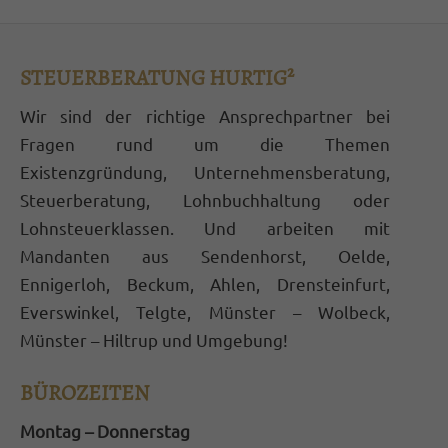
magnis dis parturient montes, nascetur
ridiculus mus. Donec quam felis, ultricies
STEUERBERATUNG HURTIG²
nec.
Wir sind der richtige Ansprechpartner bei
Fragen rund um die Themen
Existenzgründung, Unternehmensberatung,
Steuerberatung, Lohnbuchhaltung oder
Lohnsteuerklassen. Und arbeiten mit
Mandanten aus Sendenhorst, Oelde,
Ennigerloh, Beckum, Ahlen, Drensteinfurt,
Everswinkel, Telgte, Münster – Wolbeck,
Münster – Hiltrup und Umgebung!
BÜROZEITEN
Montag – Donnerstag