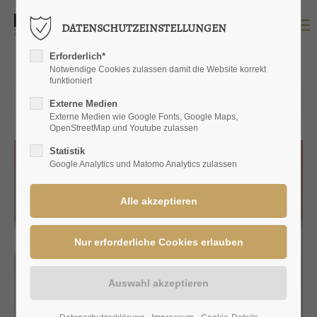
DATENSCHUTZEINSTELLUNGEN
LOGIN
Erforderlich*
Benutzername
Notwendige Cookies zulassen damit die Website korrekt
funktioniert
27.01.2021 10:31
Externe Medien
Externe Medien wie Google Fonts, Google Maps,
OpenStreetMap und Youtube zulassen
Passwort
Statistik
Google Analytics und Matomo Analytics zulassen
Anmelden
Register
|
Lost your password?
SUPPORT