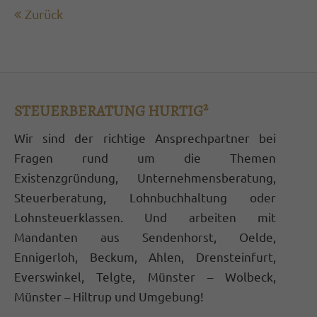
Termine außerhalb der Bürozeiten nach
Zurück
Vereinbarung
Hurtig Steuerberatungsgesellschaft mbH
Bahnhofstraße 29
STEUERBERATUNG HURTIG²
59302 Oelde
Wir sind der richtige Ansprechpartner bei
Fragen rund um die Themen
02522 8324-0
info@stb-hurtig.de
Existenzgründung, Unternehmensberatung,
Steuerberatung, Lohnbuchhaltung oder
ABOUT US
Lohnsteuerklassen. Und arbeiten mit
Mandanten aus Sendenhorst, Oelde,
Lorem ipsum dolor sit amet, consectetuer
Ennigerloh, Beckum, Ahlen, Drensteinfurt,
adipiscing elit.
Everswinkel, Telgte, Münster – Wolbeck,
Aenean commodo ligula eget dolor. Aenean
Münster – Hiltrup und Umgebung!
massa. Cum sociis natoque penatibus et