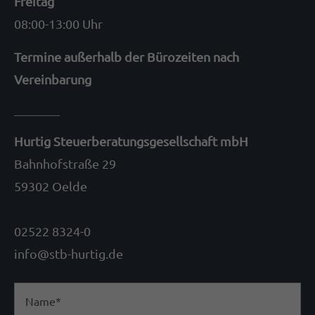
Freitag
Termine außerhalb der Bürozeiten nach
Vereinbarung
08:00-13:00 Uhr
Termine außerhalb der Bürozeiten nach
Vereinbarung
Hurtig Steuerberatungsgesellschaft mbH
Bahnhofstraße 29
59302 Oelde
Hurtig Steuerberatungsgesellschaft mbH
02522 8324-0
Bahnhofstraße 29
info@stb-hurtig.de
59302 Oelde
ABOUT US
02522 8324-0
Lorem ipsum dolor sit amet, consectetuer
info@stb-hurtig.de
adipiscing elit.
Aenean commodo ligula eget dolor. Aenean
massa. Cum sociis natoque penatibus et