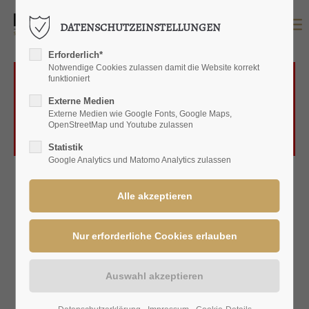
DATENSCHUTZEINSTELLUNGEN
LOGIN
Erforderlich*
Benutzername
Notwendige Cookies zulassen damit die Website korrekt
funktioniert
Das Laden von OpenStreetMap wurde nicht
Externe Medien
erlaubt. Bitte ändern Sie die
Datenschutz-
Externe Medien wie Google Fonts, Google Maps,
OpenStreetMap und Youtube zulassen
Einstellungen
Passwort
Statistik
Google Analytics und Matomo Analytics zulassen
Anmelden
Register
|
Lost your password?
SUPPORT