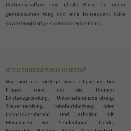
Termine außerhalb der Bürozeiten nach
Partnerschaften eine ideale Basis für einen
Vereinbarung
gemeinsamen Weg und eine konsequent faire
sowie langfristige Zusammenarbeit sind.
Hurtig Steuerberatungsgesellschaft mbH
Bahnhofstraße 29
59302 Oelde
02522 8324-0
STEUERBERATUNG HURTIG²
info@stb-hurtig.de
Wir sind der richtige Ansprechpartner bei
ABOUT US
Fragen rund um die Themen
Existenzgründung, Unternehmensberatung,
Lorem ipsum dolor sit amet, consectetuer
Steuerberatung, Lohnbuchhaltung oder
adipiscing elit.
Lohnsteuerklassen. Und arbeiten mit
Mandanten aus Sendenhorst, Oelde,
Aenean commodo ligula eget dolor. Aenean
massa. Cum sociis natoque penatibus et
Ennigerloh, Beckum, Ahlen, Drensteinfurt,